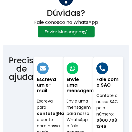
Dúvidas?
Fale conosco no WhatsApp
Enviar Mensagem
Precisa
de
ajuda?
Escreva
Envie
Fale com
um e-
uma
o SAC
mail
mensagem
Contate o
Escreva
Envie uma
nosso SAC
para
mensagem
pelo
contato@labovet.com.br
para nosso
número:
e conte
WhatsApp
0800 703
com nossa
e fale
1346
ajuda.
conosco.