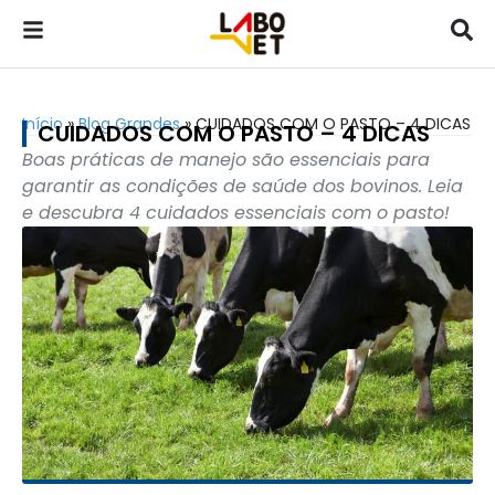
Início
»
Blog Grandes
»
CUIDADOS COM O PASTO – 4 DICAS
CUIDADOS COM O PASTO – 4 DICAS
Boas práticas de manejo são essenciais para
garantir as condições de saúde dos bovinos. Leia
e descubra 4 cuidados essenciais com o pasto!