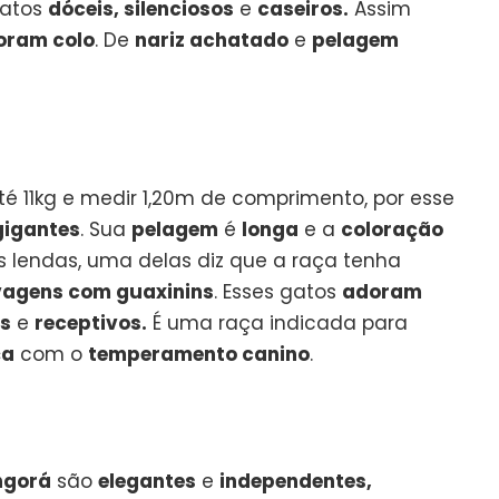
gatos
dóceis, silenciosos
e
caseiros.
Assim
oram colo
. De
nariz achatado
e
pelagem
é 11kg e medir 1,20m de comprimento, por esse
gigantes
. Sua
pelagem
é
longa
e a
coloração
as lendas, uma delas diz que a raça tenha
vagens com guaxinins
. Esses gatos
adoram
es
e
receptivos.
É uma raça indicada para
ça
com o
temperamento canino
.
ngorá
são
elegantes
e
independentes,