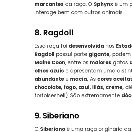
marcantes
da raça. O
Sphynx
é um 
interage bem com outros animais.
8. Ragdoll
Essa raça foi
desenvolvida
nos
Estad
Ragdoll
possui porte
gigante,
podem c
Maine Coon
, entre os
maiores
gatos
olhos azuis
e apresentam uma disti
abundante
e
macia.
As
cores aceita
chocolate, fogo, azul, lilás, creme,
al
tortoiseshell). São extremamente
dóc
9. Siberiano
O
Siberiano
é uma raça originária d