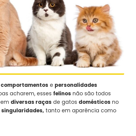
m
comportamentos
e
personalidades
oas acharem, esses
felinos
não são todos
stem
diversas raças
de gatos
domésticos
no
s
singularidades,
tanto em aparência como