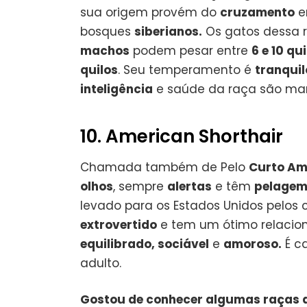
sua origem provém do
cruzamento
e
bosques
siberianos.
Os gatos dessa 
machos
podem pesar entre
6 e 10 qu
quilos
. Seu temperamento é
tranquil
inteligência
e saúde da raça são mar
10. American Shorthair
Chamada também de Pelo
Curto Am
olhos
, sempre
alertas
e têm
pelagem
levado para os Estados Unidos pelos 
extrovertido
e tem um ótimo relacio
equilibrado, sociável
e
amoroso.
É c
adulto.
Gostou de conhecer algumas raças 