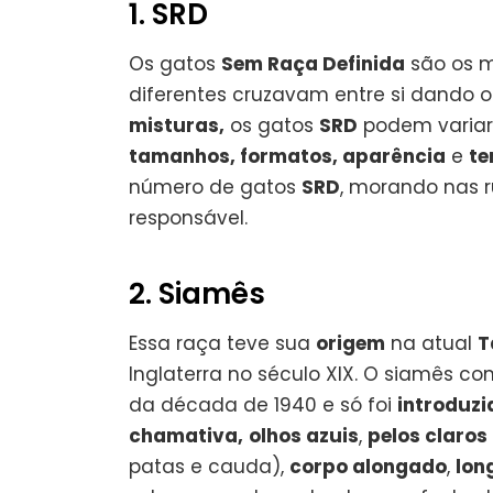
1. SRD
Os gatos
Sem Raça Definida
são os 
diferentes cruzavam entre si dando o
misturas,
os gatos
SRD
podem varia
tamanhos, formatos, aparência
e
te
número de gatos
SRD
, morando nas 
responsável.
2. Siamês
Essa raça teve sua
origem
na atual
T
Inglaterra no século XIX. O siamês c
da década de 1940 e só foi
introduzi
chamativa,
olhos azuis
,
pelos claros
patas e cauda),
corpo alongado
,
long