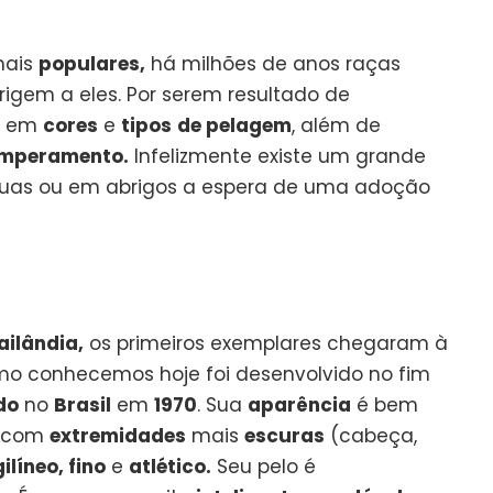
mais
populares,
há milhões de anos raças
rigem a eles. Por serem resultado de
r em
cores
e
tipos
de pelagem
, além de
mperamento.
Infelizmente existe um grande
ruas ou em abrigos a espera de uma adoção
ailândia,
os primeiros exemplares chegaram à
omo conhecemos hoje foi desenvolvido no fim
do
no
Brasil
em
1970
. Sua
aparência
é bem
com
extremidades
mais
escuras
(cabeça,
ilíneo, fino
e
atlético.
Seu pelo é