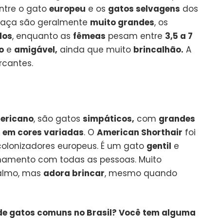
ntre o gato
europeu
e os
gatos selvagens
dos
raça são geralmente
muito grandes
, os
ilos
, enquanto as
fêmeas
pesam entre
3,5 a 7
o
e
amigável,
ainda que muito
brincalhão.
A
cantes.
ericano
, são gatos
simpáticos,
com
grandes
 em cores variadas
. O
American Shorthair
foi
colonizadores europeus. É um gato
gentil
e
namento com todas as pessoas. Muito
almo, mas
adora brincar
, mesmo quando
de gatos comuns no Brasil? Você tem alguma