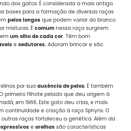
ndo dos gatos. É considerada a mais antiga
das bases para a formação de diversas raças
uem
pelos longos
que podem variar do branco
or misturas. É
comum
nessa raça surgirem
suem
um olho de cada cor
. Têm bom
áveis
e
sedutores.
Adoram brincar e são
felinos por sua
ausência de pelos
. É também
 O primeiro filhote pelado que deu origem à
dá, em 1966. Este gato deu crias, e mais
 continuidade e criação à raça Sphynx. O
utras raças fortaleceu a genética. Além da
expressivos
e
orelhas
são características