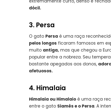
extremamente curto, denso e fechad
dócil.
3. Persa
O gato
Persa
é uma raça reconhecida
pelos longos
ficaram famosos em exp
muito
antiga,
mas que chegou a Europ
popular entre a nobreza. Seu tempe
bastante apegados aos donos,
adora
afetuosos.
4. Himalaia
Himalaia ou Himalaio
é uma raça rec
entre o gato
Siamês e o Persa
. A int