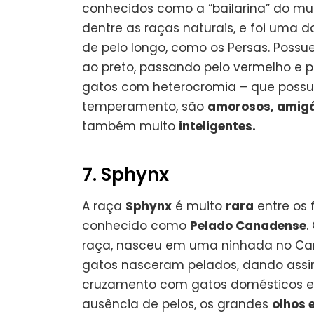
conhecidos como a “bailarina” do mu
dentre as raças naturais, e foi uma 
de pelo longo, como os Persas. Poss
ao preto, passando pelo vermelho e p
gatos com heterocromia – que pos
temperamento, são
amorosos, amig
também muito
inteligentes.
7. Sphynx
A raça
Sphynx
é muito
rara
entre os 
conhecido como
Pelado Canadense
.
raça, nasceu em uma ninhada no Cana
gatos nasceram pelados, dando assim
cruzamento com gatos domésticos e o
ausência de pelos, os grandes
olhos 