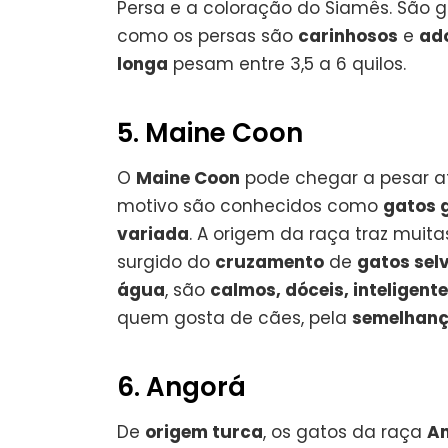
Persa e a coloração do Siamês. São 
como os persas são
carinhosos
e
ad
longa
pesam entre 3,5 a 6 quilos.
5. Maine Coon
O
Maine Coon
pode chegar a pesar at
motivo são conhecidos como
gatos 
variada
. A origem da raça traz muit
surgido do
cruzamento
de
gatos sel
água
, são
calmos, dóceis, inteligent
quem gosta de cães, pela
semelhan
6. Angorá
De
origem turca
, os gatos da raça
A