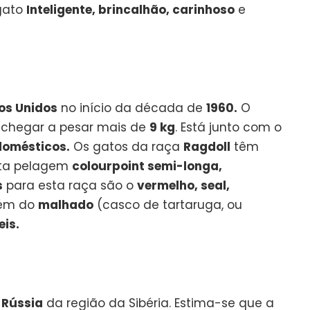
gato
Inteligente, brincalhão, carinhoso
e
os Unidos
no início da década de
1960.
O
hegar a pesar mais de
9 kg
. Está junto com o
domésticos.
Os gatos da raça
Ragdoll
têm
nta pelagem
colourpoint semi-longa,
s
para esta raça são o
vermelho, seal,
ém do
malhado
(casco de tartaruga, ou
eis.
a
Rússia
da região da Sibéria. Estima-se que a