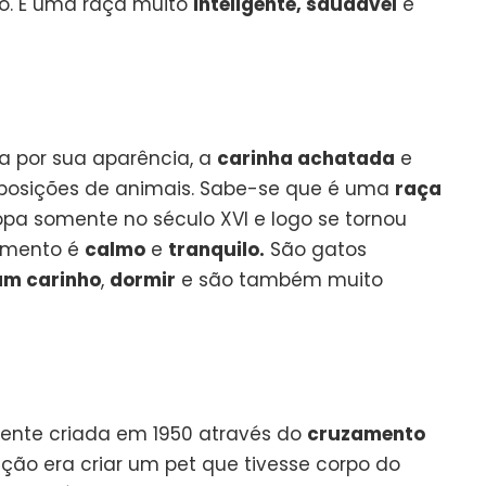
o. É uma raça muito
inteligente, saudável
e
 por sua aparência, a
carinha achatada
e
osições de animais. Sabe-se que é uma
raça
a somente no século XVI e logo se tornou
ramento é
calmo
e
tranquilo.
São gatos
m carinho
,
dormir
e são também muito
ente criada em 1950 através do
cruzamento
enção era criar um pet que tivesse corpo do