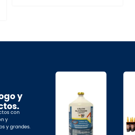
ogo y
ctos.
ctos con
ón y
s y grandes.