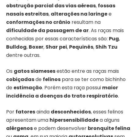
obstrução parcial das vias aéreas
,
fossas
nasais estreitas
,
alterações na laringe
e
conformações no crânio
resultam na
dificuldade da passagem de ar
. As raças mais
conhecidas por essas características são:
Pug
,
Bulldog
,
Boxer
,
Shar
pei
,
Pequinês
,
Shih
Tzu
dentre outras.
Os
gatos siameses
estão entre as raças mais
cobiçadas
de
felinos
para se ter como bichinho
de
estimação
. Porém esta raça possui
maior
incidência a doenças do trato respiratório
.
Por
fatores
ainda
desconhecidos
, esses felinos
apresentam uma
hipersensibilidade
a alguns
alérgenos
e podem desenvolver
bronquite felina
ou
asma
, em sua maioria
autorresolutivas
sem