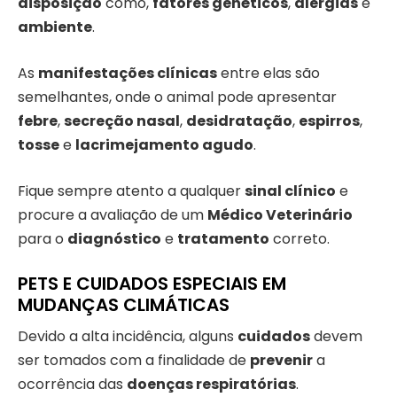
disposição
como,
fatores genéticos
,
alergias
e
ambiente
.
As
manifestações clínicas
entre elas são
semelhantes, onde o animal pode apresentar
febre
,
secreção nasal
,
desidratação
,
espirros
,
tosse
e
lacrimejamento agudo
.
Fique sempre atento a qualquer
sinal clínico
e
procure a avaliação de um
Médico Veterinário
para o
diagnóstico
e
tratamento
correto.
PETS E CUIDADOS ESPECIAIS EM
MUDANÇAS CLIMÁTICAS
Devido a alta incidência, alguns
cuidados
devem
ser tomados com a finalidade de
prevenir
a
ocorrência das
doenças respiratórias
.