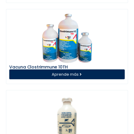
Vacuna Clostrimmune 10TH
Aprende más