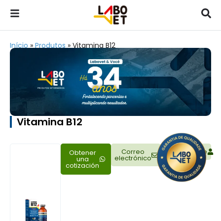
Início
»
Produtos
»
Vitamina B12
Vitamina B12
Correo
Representante
Obtener
electrónico
una
cotización