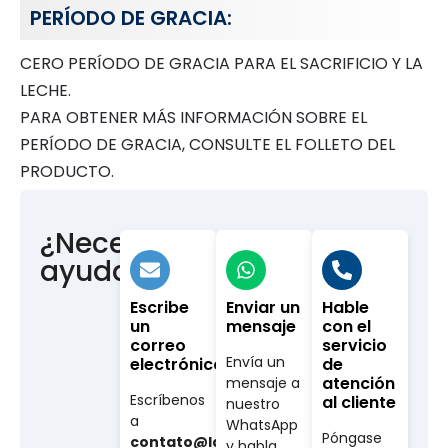
PERÍODO DE GRACIA:
CERO PERÍODO DE GRACIA PARA EL SACRIFICIO Y LA
LECHE.
PARA OBTENER MÁS INFORMACIÓN SOBRE EL
PERÍODO DE GRACIA, CONSULTE EL FOLLETO DEL
PRODUCTO.
¿Necesitas
ayuda?
Escribe
Enviar un
Hable
un
mensaje
con el
correo
servicio
Envía un
electrónico
de
atención
mensaje a
Escríbenos
al cliente
nuestro
a
WhatsApp
Póngase
contato@labovet.com.br
y habla