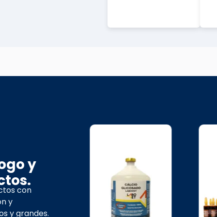
ogo y
ctos.
ctos con
ón y
s y grandes.