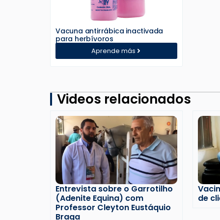
Vacuna antirrábica inactivada
para herbívoros
Aprende más
Videos relacionados
Entrevista sobre o Garrotilho
Vaci
(Adenite Equina) com
de cl
Professor Cleyton Eustáquio
Braga