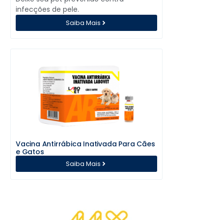
infecções de pele.
Saiba Mais
Vacina Antirrábica Inativada Para Cães
e Gatos
Saiba Mais