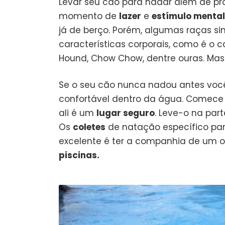
Levar seu cão para nadar além de p
momento de
lazer
e
estímulo mental
já de berço. Porém, algumas raças 
características corporais, como é o c
Hound, Chow Chow, dentre ouras. Ma
Se o seu cão nunca nadou antes você 
confortável dentro da água. Comec
ali é um
lugar seguro
. Leve-o na par
Os
coletes
de natação específico p
excelente é ter a companhia de um 
piscinas.