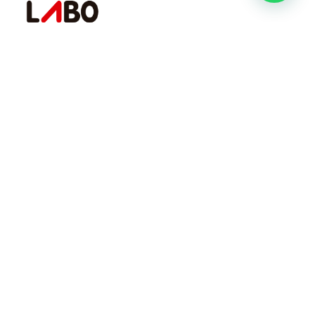
Há mais de 3 décadas atuando com a fórmula do
bem-estar animal.
Redes Rural
Redes Pet
Links rápidos
Relatório de Transparência Salarial
Sobre
Produtos
Área Técnica
Blog
Contatos