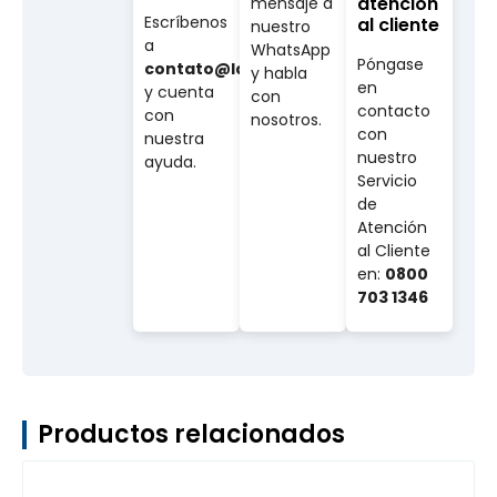
atención
mensaje a
Escríbenos
al cliente
nuestro
a
WhatsApp
Póngase
contato@labovet.com.br
y habla
en
y cuenta
con
contacto
con
nosotros.
con
nuestra
nuestro
ayuda.
Servicio
de
Atención
al Cliente
en:
0800
703 1346
Productos relacionados