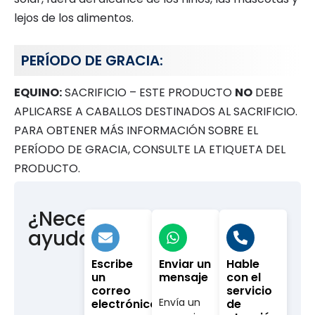
lejos de los alimentos.
PERÍODO DE GRACIA:
EQUINO:
SACRIFICIO – ESTE PRODUCTO
NO
DEBE
APLICARSE A CABALLOS DESTINADOS AL SACRIFICIO.
PARA OBTENER MÁS INFORMACIÓN SOBRE EL
PERÍODO DE GRACIA, CONSULTE LA ETIQUETA DEL
PRODUCTO.
¿Necesitas
ayuda?
Escribe
Enviar un
Hable
un
mensaje
con el
correo
servicio
Envía un
electrónico
de