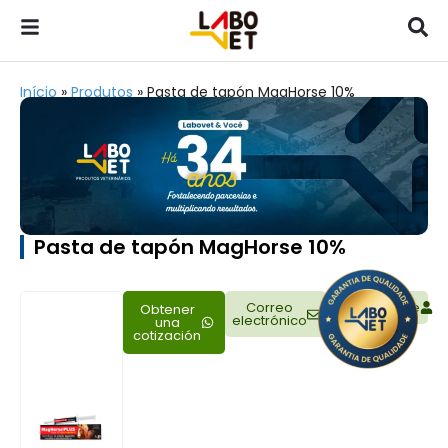
Início
»
Produtos
»
Pasta de tapón MagHorse 10%
Pasta de tapón MagHorse 10%
Correo
Representante
Obtener
electrónico
una
cotización