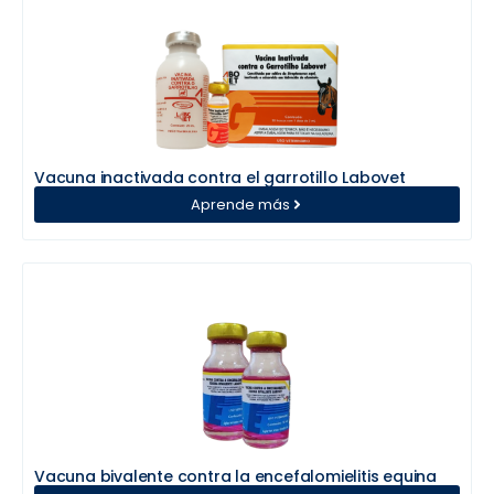
Vacuna inactivada contra el garrotillo Labovet
Aprende más
Vacuna bivalente contra la encefalomielitis equina