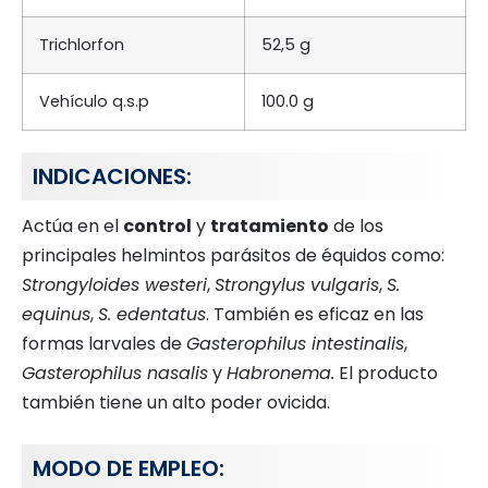
Trichlorfon
52,5 g
Vehículo q.s.p
100.0 g
INDICACIONES:
Actúa en el
control
y
tratamiento
de los
principales helmintos parásitos de équidos como:
Strongyloides westeri
,
Strongylus vulgaris
,
S.
equinus
,
S. edentatus
. También es eficaz en las
formas larvales de
Gasterophilus intestinalis
,
Gasterophilus nasalis
y
Habronema.
El producto
también tiene un alto poder ovicida.
MODO DE EMPLEO: