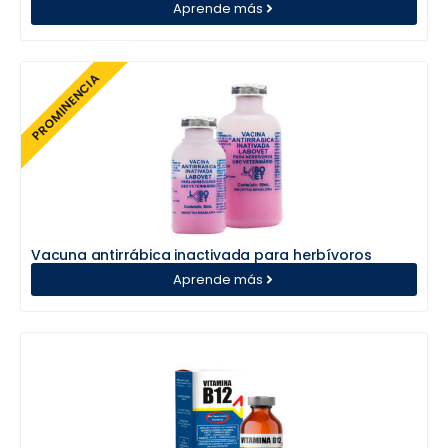
Aprende más
PROMINENCIA
Vacuna antirrábica inactivada para herbívoros
Aprende más