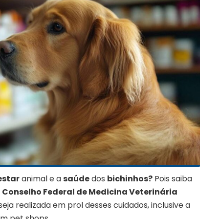
estar
animal e a
saúde
dos
bichinhos?
Pois saiba
o
Conselho Federal de Medicina Veterinária
eja realizada em prol desses cuidados, inclusive a
m pet shops.