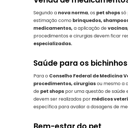
Segundo a
nova norma
, os
pet shops
só
estimação como
brinquedos, shampoos,
medicamentos,
a aplicação de
vacinas
procedimentos e cirurgias devem ficar re
especializadas.
Saúde para os bichinhos
Para o
Conselho Federal de Medicina V
procedimentos, cirurgias
ou mesmo a a
de
pet shops
por uma questão de saúde e
devem ser realizados por
médicos veter
específica para avaliar a dosagens de m
Bem-estar do pet