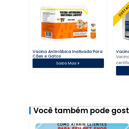
DESTA
Vacina Antirrábica Inativada Para
Vacina
Cães e Gatos
Vacina
certif
Saiba Mais
Você também pode gost