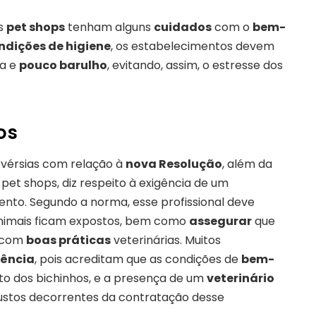
s
pet shops
tenham alguns
cuidados
com o
bem-
ndições de higiene
, os estabelecimentos devem
a e
pouco barulho
, evitando, assim, o estresse dos
os
vérsias com relação à
nova Resolução
, além da
et shops, diz respeito à exigência de um
ento. Segundo a norma, esse profissional deve
animais ficam expostos, bem como
assegurar
que
o com
boas práticas
veterinárias. Muitos
gência
, pois acreditam que as condições de
bem-
o dos bichinhos, e a presença de um
veterinário
custos decorrentes da contratação desse