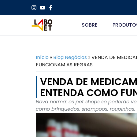
SOBRE
PRODUTO
Início
»
Blog Negócios
»
VENDA DE MEDICA
FUNCIONAM AS REGRAS
VENDA DE MEDICAM
ENTENDA COMO FU
Nova norma: os pet shops só poderão v
como brinquedos, shampoos, roupinhas, 