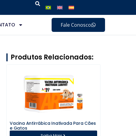
NTATO
Fale Conosco
Produtos Relacionados:
Vacina Antirrábica Inativada Para Cães
e Gatos
Saiba Mais