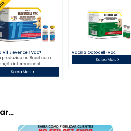
QUE
 V11 Elevencell Vac®
Vacina Octocell-Vac
 produzida no Brasil com
Saiba Mais
icação internacional.
Saiba Mais
ar…