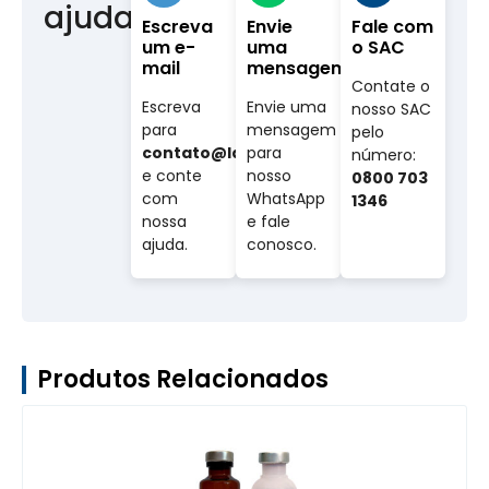
ajuda?
Escreva
Envie
Fale com
um e-
uma
o SAC
mail
mensagem
Contate o
Escreva
Envie uma
nosso SAC
para
mensagem
pelo
contato@labovet.com.br
para
número:
e conte
nosso
0800 703
com
WhatsApp
1346
nossa
e fale
ajuda.
conosco.
Produtos Relacionados