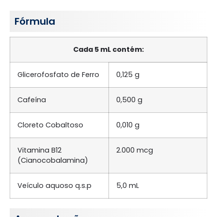
Fórmula
Cada 5 mL contém:
Glicerofosfato de Ferro
0,125 g
Cafeína
0,500 g
Cloreto Cobaltoso
0,010 g
Vitamina B12
2.000 mcg
(Cianocobalamina)
Veículo aquoso q.s.p
5,0 mL