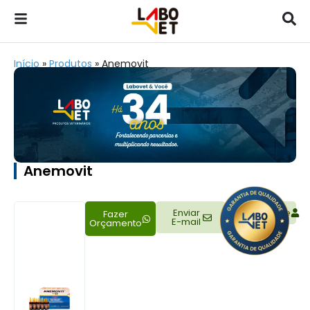
Início
»
Produtos
»
Anemovit
Anemovit
Enviar
Representante
Fazer
E-mail
Orçamento