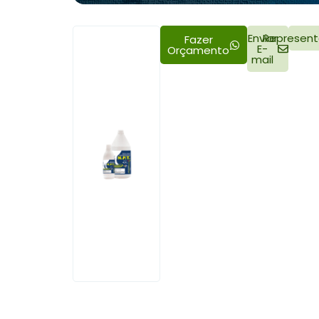
Enviar
Represent
Fazer
E-
Orçamento
mail