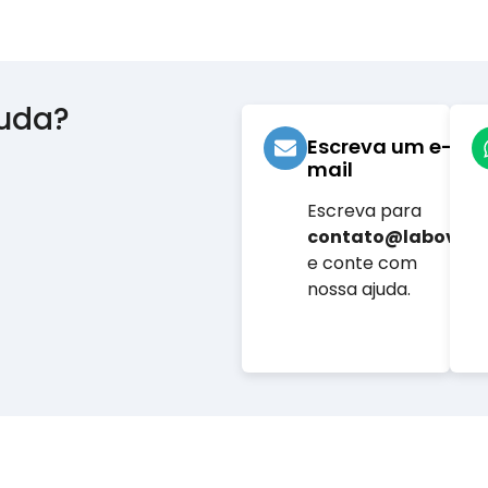
juda?
Escreva um e-
mail
Escreva para
contato@labovet.
e conte com
nossa ajuda.