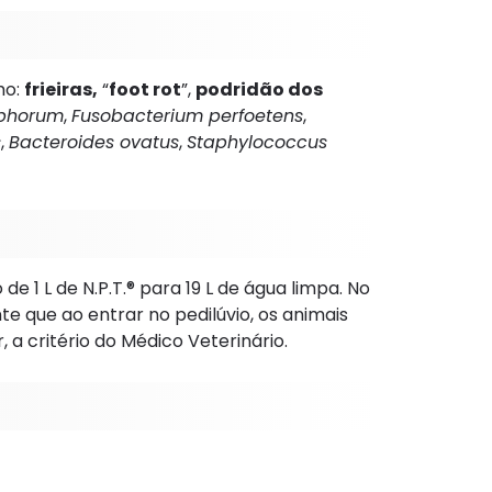
o:
frieiras,
“
foot rot
”,
podridão dos
ophorum
,
Fusobacterium perfoetens
,
s
,
Bacteroides ovatus
,
Staphylococcus
e 1 L de N.P.T.® para 19 L de água limpa. No
nte que ao entrar no pedilúvio, os animais
a critério do Médico Veterinário.