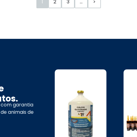
1
2
3
…
>
e
tos.
 com garantia
 de animais de