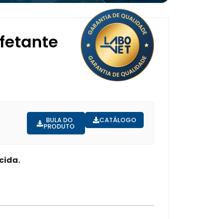
nfetante
BULA DO
CATÁLOGO
PRODUTO
cida.