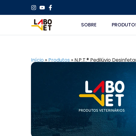
SOBRE
PRODUTO
Início
»
Produtos
»
N.P.T.® Pedilúvio Desinfet