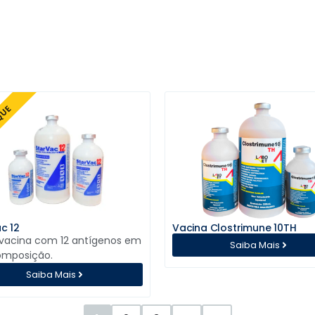
QUE
c 12
Vacina Clostrimune 10TH
 vacina com 12 antígenos em
Saiba Mais
omposição.
Saiba Mais