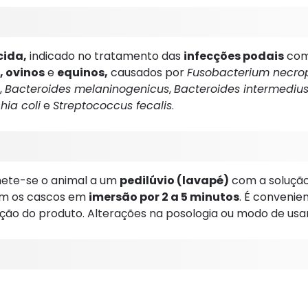
cida,
indicado no tratamento das
infecções podais
com
, ovinos
e
equinos,
causados por
Fusobacterium necr
,
Bacteroides melaninogenicus
,
Bacteroides intermediu
hia coli
e
Streptococcus fecalis
.
ete-se o animal a um
pedilúvio (lavapé)
com a solução d
om os cascos em
imersão por 2 a 5 minutos
. É convenie
ão do produto. Alterações na posologia ou modo de usar, 