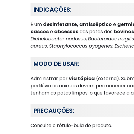
INDICAÇÕES:
É um
desinfetante, antisséptico
e
germi
cascos
e
abcessos
das patas dos
bovinos
Dichelobacter nodosus
,
Bacteroides fragilis
aureus
,
Staphylococcus pyogenes
,
Escheric
MODO DE USAR:
Administrar por
via tópica
(externa). Subm
pedilúvio os animais devem permanecer c
tenham as patas limpas, o que favorece a aç
PRECAUÇÕES:
Consulte o rótulo-bula do produto.