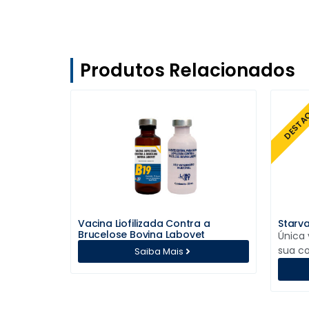
Produtos Relacionados
DESTA
Vacina Liofilizada Contra a
Starva
Brucelose Bovina Labovet
Única
sua c
Saiba Mais