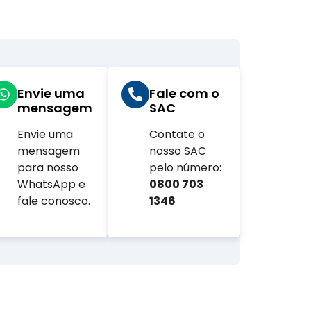
Envie uma
Fale com o
mensagem
SAC
Envie uma
Contate o
com.br
mensagem
nosso SAC
para nosso
pelo número:
WhatsApp e
0800 703
fale conosco.
1346