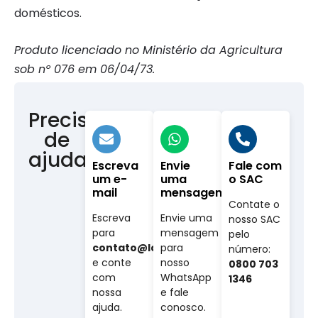
domésticos.
Produto licenciado no Ministério da Agricultura
sob nº 076 em 06/04/73.
Precisa
de
ajuda?
Escreva
Envie
Fale com
um e-
uma
o SAC
mail
mensagem
Contate o
Escreva
Envie uma
nosso SAC
para
mensagem
pelo
contato@labovet.com.br
para
número:
e conte
nosso
0800 703
com
WhatsApp
1346
nossa
e fale
ajuda.
conosco.