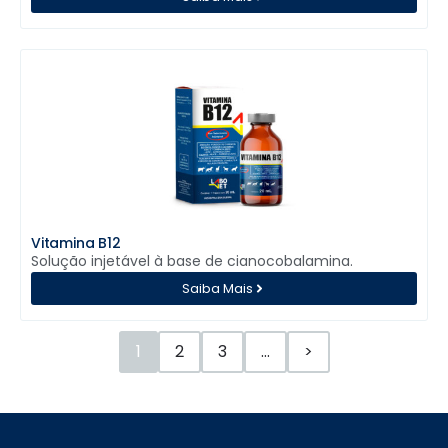
Vitamina B12
Solução injetável à base de cianocobalamina.
Saiba Mais
1
2
3
…
>