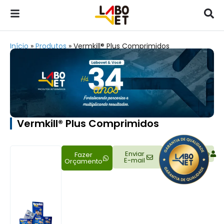
Início
»
Produtos
»
Vermkill® Plus Comprimidos
Vermkill® Plus Comprimidos
Enviar
Representante
Fazer
E-mail
Orçamento