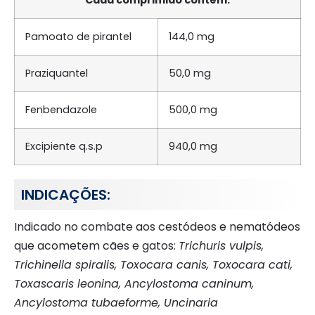
Pamoato de pirantel
144,0 mg
Praziquantel
50,0 mg
Fenbendazole
500,0 mg
Excipiente q.s.p
940,0 mg
INDICAÇÕES:
Indicado no combate aos cestódeos e nematódeos
que acometem cães e gatos:
Trichuris vulpis,
Trichinella spiralis, Toxocara canis, Toxocara cati,
Toxascaris leonina, Ancylostoma caninum,
Ancylostoma tubaeforme, Uncinaria