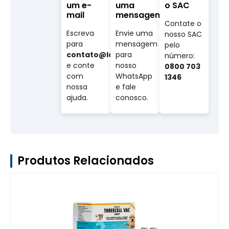
um e-
uma
o SAC
mail
mensagem
Contate o
Escreva
Envie uma
nosso SAC
para
mensagem
pelo
contato@labovet.com.br
para
número:
e conte
nosso
0800 703
com
WhatsApp
1346
nossa
e fale
ajuda.
conosco.
Produtos Relacionados