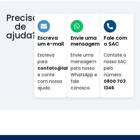
Precisa
de
ajuda?
Escreva
Envie uma
Fale com
um e-mail
mensagem
o SAC
Escreva
Envie uma
Contate o
para
mensagem
nosso SAC
contato@labovet.com.br
para nosso
pelo
e conte
WhatsApp e
número:
com nossa
fale
0800 703
ajuda.
conosco.
1346