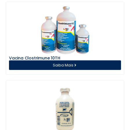
Vacina Clostrimune 10TH
Saiba Mais