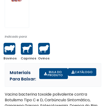
Indicado para:
Bovinos
Ovinos
Caprinos
Materiais
BULA DO
CATÁLOGO
PRODUTO
Para Baixar:
Vacina bacterina toxoide polivalente contra
Botulismo Tipo C e D, Carbúnculo Sintomático,
Gangrena Gasosa, Enterotoxemia, Doença do Rim