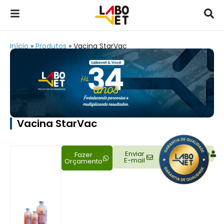
Início
»
Produtos
»
Vacina StarVac
Vacina StarVac
Enviar
Representante
Fazer
E-mail
Orçamento