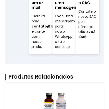
um e-
uma
o SAC
mail
mensagem
Contate o
Escreva
Envie uma
nosso SAC
para
mensagem
pelo
contato@labovet.com.br
para
número:
e conte
nosso
0800 703
com
WhatsApp
1346
nossa
e fale
ajuda.
conosco.
Produtos Relacionados