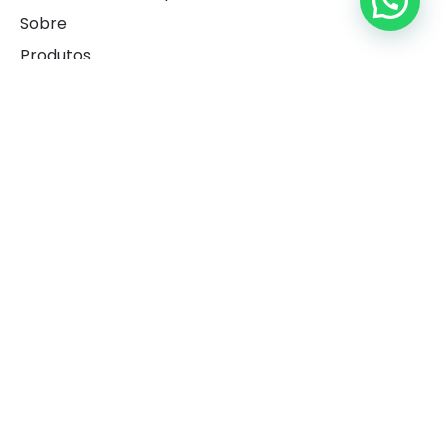
Sobre
Produtos
Área Técnica
Blog
Contatos
Fale conosco
Trabalhe conosco
Representantes
SAC
Institucional
Labovet Produtos Veterinários LTDA
CNPJ: 34.362.558/0001-39
Av. Banco do Nordeste, nº 455, CIS Tomba, Feira de
Santana – Bahia