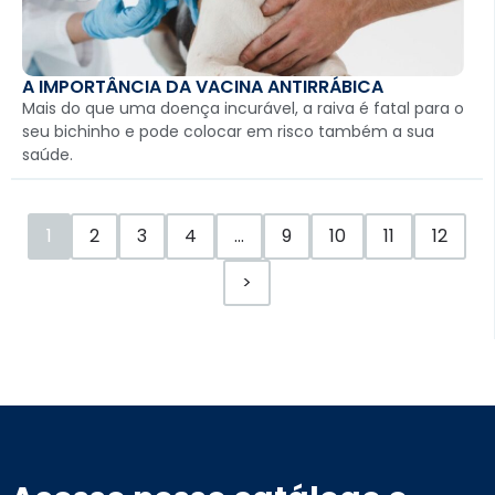
A IMPORTÂNCIA DA VACINA ANTIRRÁBICA
Mais do que uma doença incurável, a raiva é fatal para o
seu bichinho e pode colocar em risco também a sua
saúde.
1
2
3
4
…
9
10
11
12
>