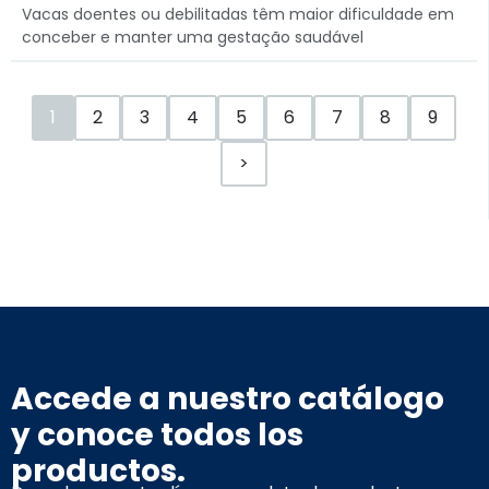
Vacas doentes ou debilitadas têm maior dificuldade em
conceber e manter uma gestação saudável
1
2
3
4
5
6
7
8
9
>
Accede a nuestro catálogo
y conoce todos los
productos.