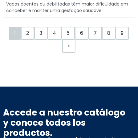
Vacas doentes ou debilitadas têm maior dificuldade em
conceber e manter uma gestação saudável
1
2
3
4
5
6
7
8
9
>
Accede a nuestro catálogo
y conoce todos los
productos.