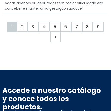
Vacas doentes ou debilitadas têm maior dificuldade em
conceber e manter uma gestação saudável
1
2
3
4
5
6
7
8
9
>
Accede a nuestro catálogo
y conoce todos los
productos.