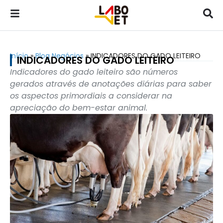
Início
»
Blog Negócios
»
INDICADORES DO GADO LEITEIRO
INDICADORES DO GADO LEITEIRO
Indicadores do gado leiteiro são números
gerados através de anotações diárias para saber
os aspectos primordiais a considerar na
apreciação do bem-estar animal.