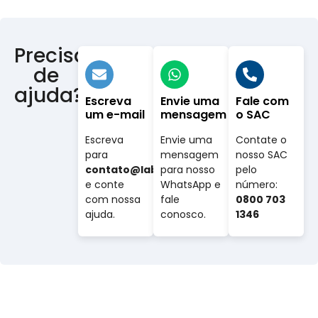
Precisa
de
ajuda?
Escreva
Envie uma
Fale com
um e-mail
mensagem
o SAC
Escreva
Envie uma
Contate o
para
mensagem
nosso SAC
contato@labovet.com.br
para nosso
pelo
e conte
WhatsApp e
número:
com nossa
fale
0800 703
ajuda.
conosco.
1346