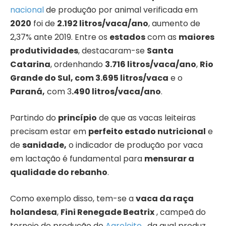
nacional
de produção por animal verificada em
2020
foi de
2.192 litros/vaca/ano
, aumento de
2,37% ante 2019. Entre os
estados
com as
maiores
produtividades
, destacaram-se
Santa
Catarina
, ordenhando
3.716 litros/vaca/ano
,
Rio
Grande do Sul, com 3.695 litros/vaca
e o
Paraná,
com 3
.490 litros/vaca/ano
.
Partindo do
princípio
de que as vacas leiteiras
precisam estar em
perfeito estado nutricional
e
de
sanidade,
o indicador de produção por vaca
em lactação é fundamental para
mensurar a
qualidade do rebanho
.
Como exemplo disso, tem-se a
vaca da raça
holandesa
,
Fini Renegade Beatrix
, campeã do
torneio de produção do
Agroleite
, da qual produz