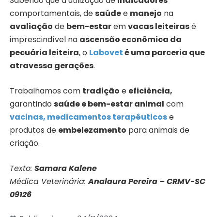
Sabendo que a utilização de
indicadores
comportamentais, de
saúde
e
manejo
na
avaliação
de
bem-estar
em
vacas leiteiras
é
imprescindível na
ascensão econômica da
pecuária leiteira
, o
Labovet
é uma parceria que
atravessa gerações
.
Trabalhamos com
tradição
e
eficiência,
garantindo
saúde e bem-estar animal
com
vacinas, medicamentos terapêuticos
e
produtos de
embelezamento
para animais de
criação.
Texto:
Samara Kalene
Médica Veterinária:
Analaura Pereira – CRMV-SC
09126