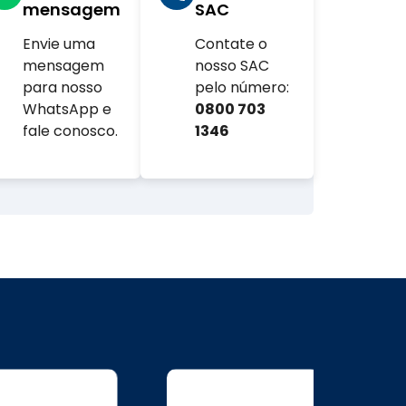
mensagem
SAC
Envie uma
Contate o
com.br
mensagem
nosso SAC
para nosso
pelo número:
WhatsApp e
0800 703
fale conosco.
1346