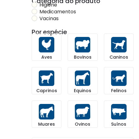
Categoria do produto​
Higiene
Medicamentos
Vacinas
Por espécie
Bovinos
Aves
Caninos
Equinos
Caprinos
Felinos
Ovinos
Muares
Suínos