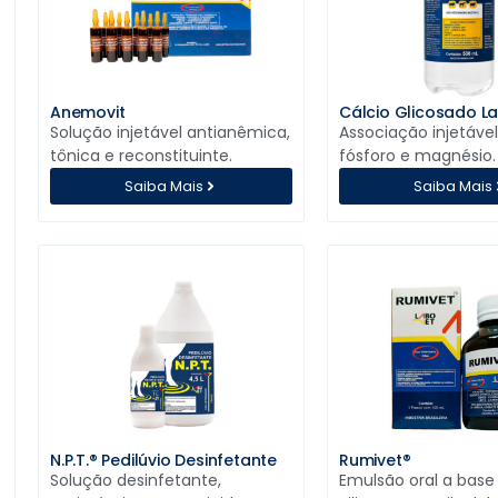
Anemovit
Cálcio Glicosado L
Solução injetável antianêmica,
Associação injetável
tônica e reconstituinte.
fósforo e magnésio.
Saiba Mais
Saiba Mais
N.P.T.® Pedilúvio Desinfetante
Rumivet®
Solução desinfetante,
Emulsão oral a base