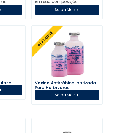
ose.
em sua composição.
Saiba Mais
DESTAQUE
ulosa
Vacina Antirrábica Inativada
Para Herbívoros
Saiba Mais