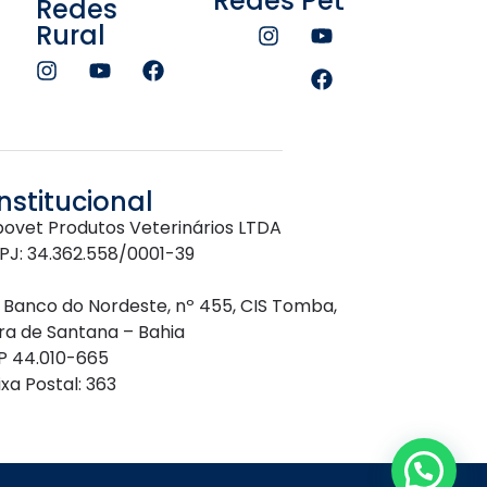
Redes Pet
Redes
Rural
Institucional
bovet Produtos Veterinários LTDA
PJ: 34.362.558/0001-39
. Banco do Nordeste, nº 455, CIS Tomba,
ira de Santana – Bahia
P 44.010-665
xa Postal: 363