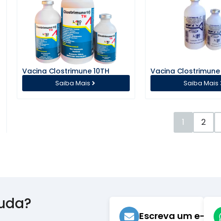
Vacina Clostrimune 10TH
Vacina Clostrimune
Saiba Mais
Saiba Mais
1
2
juda?
Escreva um e-