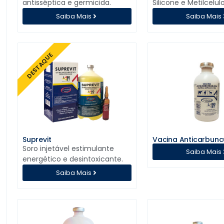
antisséptica e germicida.
Silicone e Metilcelul
Saiba Mais
Saiba Mais
DESTAQUE
Suprevit
Vacina Anticarbunc
Soro injetável estimulante
Saiba Mais
energético e desintoxicante.
Saiba Mais