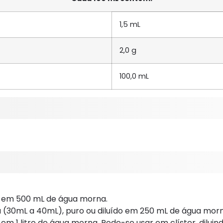
1,5 mL
2,0 g
100,0 mL
do em 500 mL de água morna.
a (30mL a 40mL), puro ou diluído em 250 mL de água morn
o em 1 litro de água morna. Pode-se usar em clíster, dilui