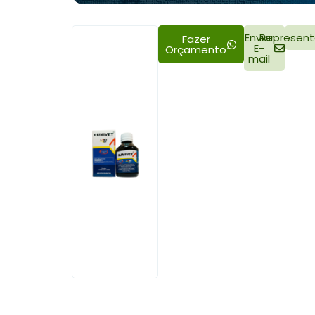
Enviar
Represent
Fazer
E-
Orçamento
mail