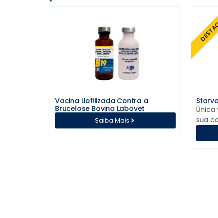
DESTA
Vacina Liofilizada Contra a
Starva
Brucelose Bovina Labovet
Única
sua c
Saiba Mais