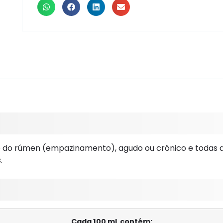
o rúmen (empazinamento), agudo ou crônico e todas as 
.
Cada 100 mL contém: