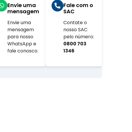
Envie uma
Fale com o
mensagem
SAC
Envie uma
Contate o
com.br
mensagem
nosso SAC
para nosso
pelo número:
WhatsApp e
0800 703
fale conosco.
1346