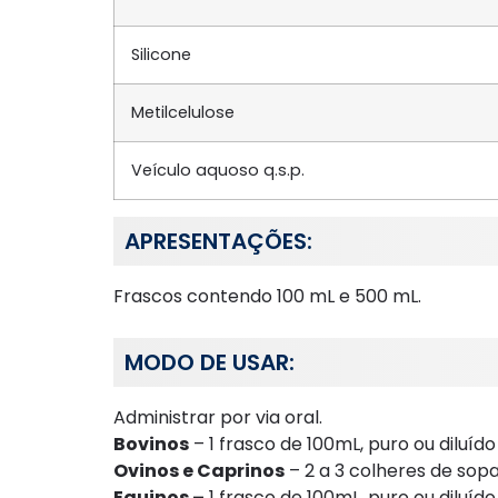
Silicone
Metilcelulose
Veículo aquoso q.s.p.
APRESENTAÇÕES:
Frascos contendo 100 mL e 500 mL.
MODO DE USAR:
Administrar por via oral.
Bovinos
– 1 frasco de 100mL, puro ou diluí
Ovinos e Caprinos
– 2 a 3 colheres de sop
Equinos –
1 frasco de 100mL, puro ou diluíd