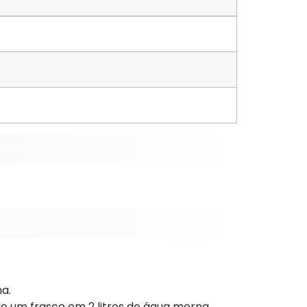
a.
ndo um frasco em 2 litros de água morna.