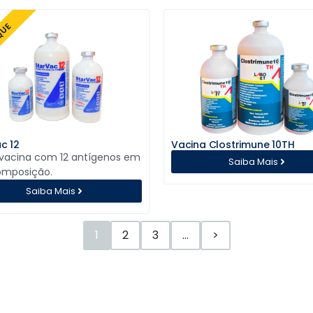
QUE
c 12
Vacina Clostrimune 10TH
 vacina com 12 antígenos em
Saiba Mais
omposição.
Saiba Mais
1
2
3
…
>