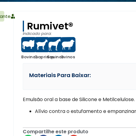
ante
Rumivet®
Indicado para:
Bovinos
Equinos
Ovinos
Caprinos
Materiais Para Baixar:
Emulsão oral a base de Silicone e Metilcelulose.
Alívio contra o estufamento e empanzina
Compartilhe este produto