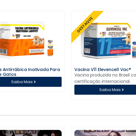
DESTAQUE
 Antirrábica Inativada Para
Vacina V11 Elevencell Vac®
e Gatos
Vacina produzida no Brasil 
certificação internacional.
Saiba Mais
Saiba Mais