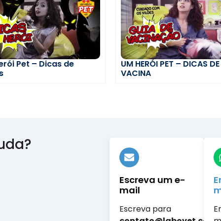
rói Pet – Dicas de
UM HERÓI PET – DICAS DE
s
VACINA
juda?
Escreva um e-
E
mail
m
Escreva para
E
contato@labovet.com.
m