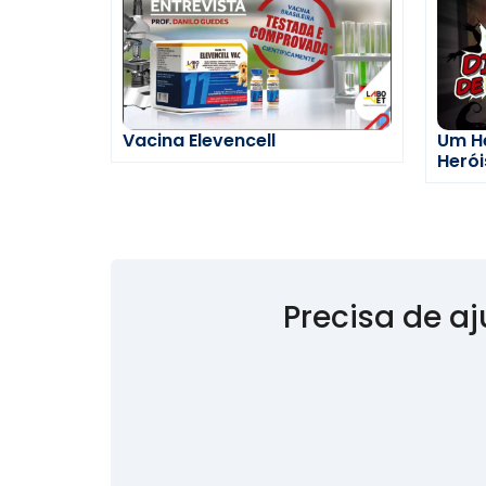
Vacina Elevencell
Um He
Herói
Precisa de a