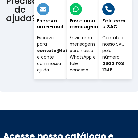
Precisa
de
ajuda?
Escreva
Envie uma
Fale com
um e-mail
mensagem
o SAC
Escreva
Envie uma
Contate o
para
mensagem
nosso SAC
contato@labovet.com.br
para nosso
pelo
e conte
WhatsApp e
número:
com nossa
fale
0800 703
ajuda.
conosco.
1346
Acesse nosso catálogo e