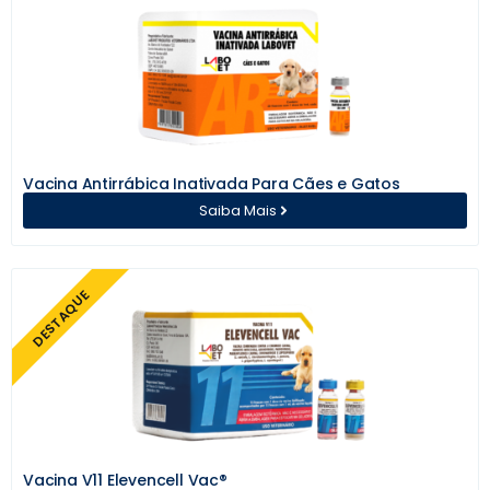
Vacina Antirrábica Inativada Para Cães e Gatos
Saiba Mais
DESTAQUE
Vacina V11 Elevencell Vac®