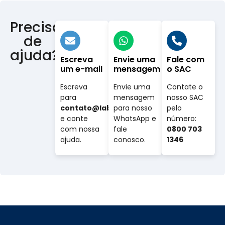
Precisa
de
ajuda?
Escreva
Envie uma
Fale com
um e-mail
mensagem
o SAC
Escreva
Envie uma
Contate o
para
mensagem
nosso SAC
contato@labovet.com.br
para nosso
pelo
e conte
WhatsApp e
número:
com nossa
fale
0800 703
ajuda.
conosco.
1346