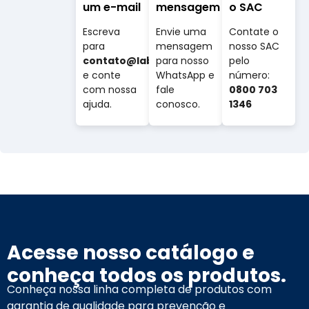
um e-mail
mensagem
o SAC
Escreva
Envie uma
Contate o
para
mensagem
nosso SAC
contato@labovet.com.br
para nosso
pelo
e conte
WhatsApp e
número:
com nossa
fale
0800 703
ajuda.
conosco.
1346
Acesse nosso catálogo e
conheça todos os produtos.
Conheça nossa linha completa de produtos com
garantia de qualidade para prevenção e