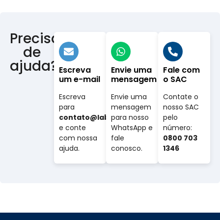
Precisa
de
ajuda?
Escreva
Envie uma
Fale com
um e-mail
mensagem
o SAC
Escreva
Envie uma
Contate o
para
mensagem
nosso SAC
contato@labovet.com.br
para nosso
pelo
e conte
WhatsApp e
número:
com nossa
fale
0800 703
ajuda.
conosco.
1346