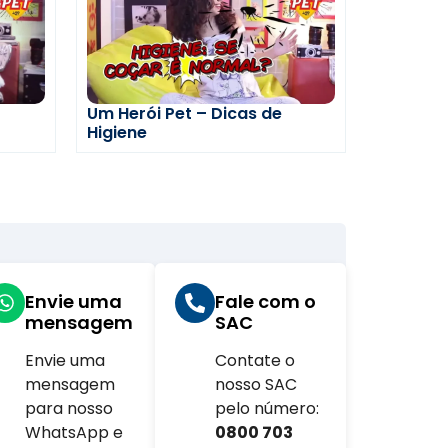
Um Herói Pet – Dicas de
Higiene
Envie uma
Fale com o
mensagem
SAC
Envie uma
Contate o
com.br
mensagem
nosso SAC
para nosso
pelo número:
WhatsApp e
0800 703