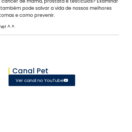
câncer de mama, próstata e testículos? Examinar
também pode salvar a vida de nossos melhores
intomas e como prevenir.
he! ^ ^
Canal Pet
Ver canal no YouTube