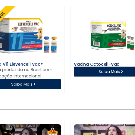
QUE
 V11 Elevencell Vac®
Vacina Octocell-Vac
 produzida no Brasil com
Saiba Mais
icação internacional.
Saiba Mais