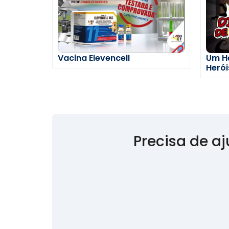
Vacina Elevencell
Um He
Herói
Precisa de a