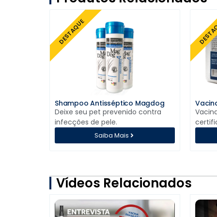
DESTAQUE
DESTA
Shampoo Antisséptico Magdog
Vacina
Deixe seu pet prevenido contra
Vacina
infecções de pele.
certif
Saiba Mais
Vídeos Relacionados