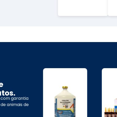
e
tos.
 com garantia
 de animais de