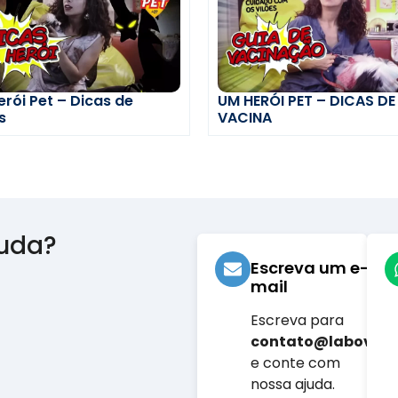
rói Pet – Dicas de
UM HERÓI PET – DICAS DE
s
VACINA
juda?
Escreva um e-
mail
Escreva para
contato@labovet.
e conte com
nossa ajuda.