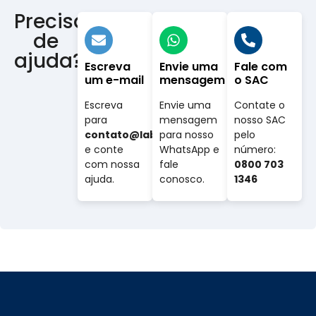
Precisa
de
ajuda?
Escreva
Envie uma
Fale com
um e-mail
mensagem
o SAC
Escreva
Envie uma
Contate o
para
mensagem
nosso SAC
contato@labovet.com.br
para nosso
pelo
e conte
WhatsApp e
número:
com nossa
fale
0800 703
ajuda.
conosco.
1346