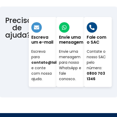
Precisa
de
ajuda?
Escreva
Envie uma
Fale com
um e-mail
mensagem
o SAC
Escreva
Envie uma
Contate o
para
mensagem
nosso SAC
contato@labovet.com.br
para nosso
pelo
e conte
WhatsApp e
número:
com nossa
fale
0800 703
ajuda.
conosco.
1346