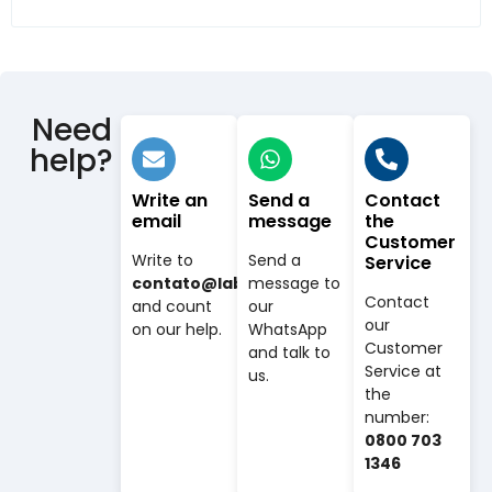
Need
help?
Write an
Send a
Contact
email
message
the
Customer
Write to
Send a
Service
contato@labovet.com.br
message to
Contact
and count
our
our
on our help.
WhatsApp
Customer
and talk to
Service at
us.
the
number:
0800 703
1346