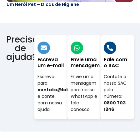
Um Herói Pet – Dicas de Higiene
Precisa
de
ajuda?
Escreva
Envie uma
Fale com
um e-mail
mensagem
o SAC
Escreva
Envie uma
Contate o
para
mensagem
nosso SAC
contato@labovet.com.br
para nosso
pelo
e conte
WhatsApp e
número:
com nossa
fale
0800 703
ajuda.
conosco.
1346