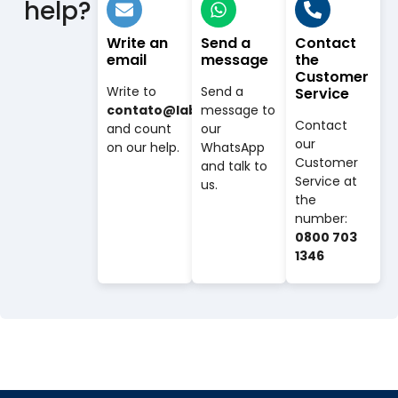
help?
Write an
Send a
Contact
email
message
the
Customer
Write to
Send a
Service
contato@labovet.com.br
message to
Contact
and count
our
our
on our help.
WhatsApp
Customer
and talk to
Service at
us.
the
number:
0800 703
1346