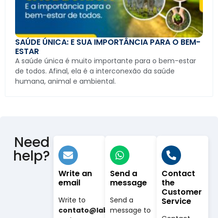
SAÚDE ÚNICA: E SUA IMPORTÂNCIA PARA O BEM-
ESTAR
A saúde única é muito importante para o bem-estar
de todos. Afinal, ela é a interconexão da saúde
humana, animal e ambiental.
Need
help?
Write an
Send a
Contact
email
message
the
Customer
Write to
Send a
Service
contato@labovet.com.br
message to