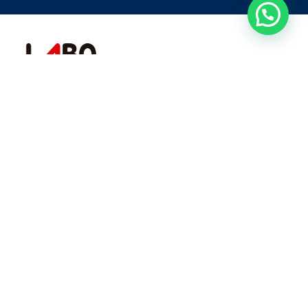
For more than 3 decades working with the animal
welfare formula.
Rural Networks
Pet Networks
Quick Links
Advertising
About
Products
Technical area