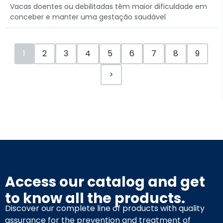
Vacas doentes ou debilitadas têm maior dificuldade em
conceber e manter uma gestação saudável
1
2
3
4
5
6
7
8
9
>
Access our catalog and get
to know all the products.
Discover our complete line of products with quality
assurance for the prevention and treatment of