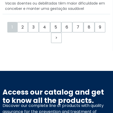
Vacas doentes ou debilitadas têm maior dificuldade em
conceber e manter uma gestação saudável
1
2
3
4
5
6
7
8
9
>
Access our catalog and get
to know all the products.
Discover our complete line of products with quality
assurance for the prevention and treatment of